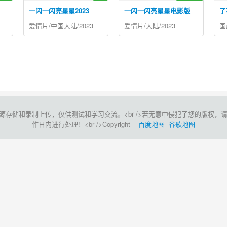
一闪一闪亮星星2023
一闪一闪亮星星电影版
了
爱情片/中国大陆/2023
爱情片/大陆/2023
国
和录制上传，仅供测试和学习交流。<br />若无意中侵犯了您的版权，请点击此处<
作日内进行处理！<br />Copyright
百度地图
谷歌地图