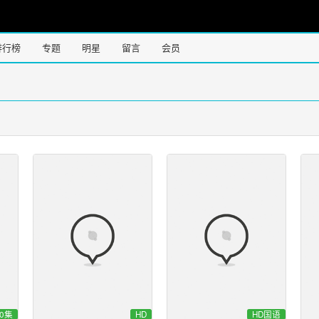
排行榜
专题
明星
留言
会员
0集
HD
HD国语