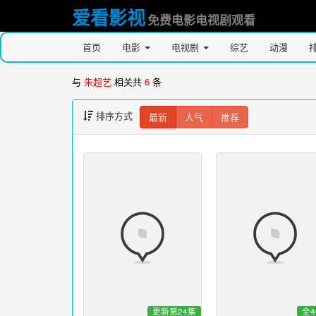
爱看影视
免费电影电视剧观看
首页
电影
电视剧
综艺
动漫
与
朱超艺
相关共
6
条
排序方式
最新
人气
推荐
更新第24集
全4