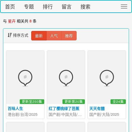
首页
专题
排行
留言
搜索
切
换
导
与
星卉
相关共
8
条
航
排序方式
最新
人气
推荐
更新至250集
更新第20集
全24集
百味人生
红了樱桃绿了芭蕉
天天有囍
港台剧/台湾/2025
国产剧/中国大陆/2026
国产剧/大陆/2025