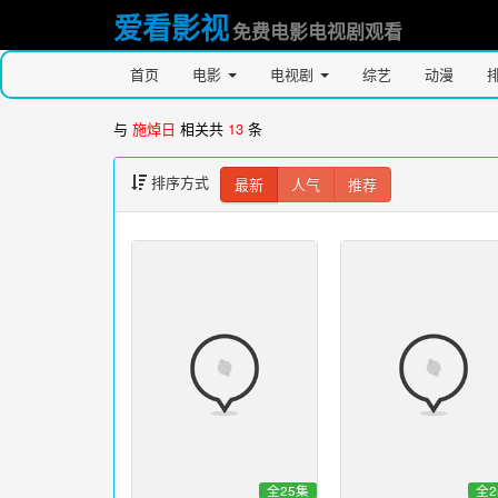
爱看影视
免费电影电视剧观看
首页
电影
电视剧
综艺
动漫
与
施焯日
相关共
13
条
排序方式
最新
人气
推荐
全25集
全2