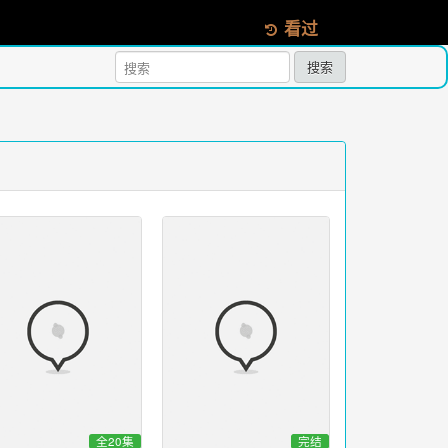
看过
搜索
全20集
完结