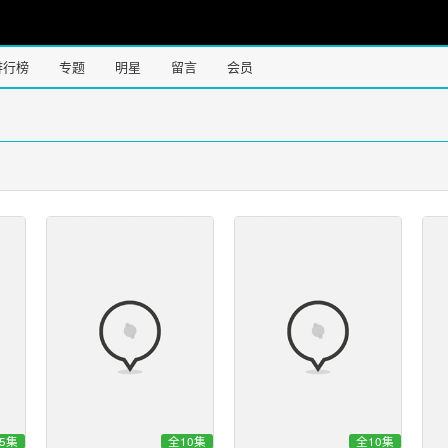
排行榜
专题
明星
留言
会员
5集
全10集
全10集