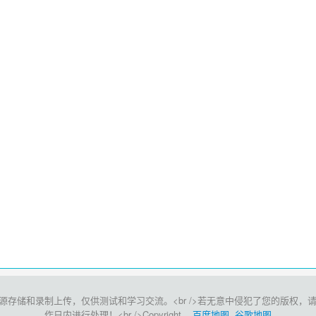
和录制上传，仅供测试和学习交流。<br />若无意中侵犯了您的版权，请点击此处<
作日内进行处理！<br />Copyright
百度地图
谷歌地图