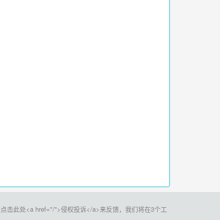
a href="/">侵权投诉</a>来反馈，我们将在3个工