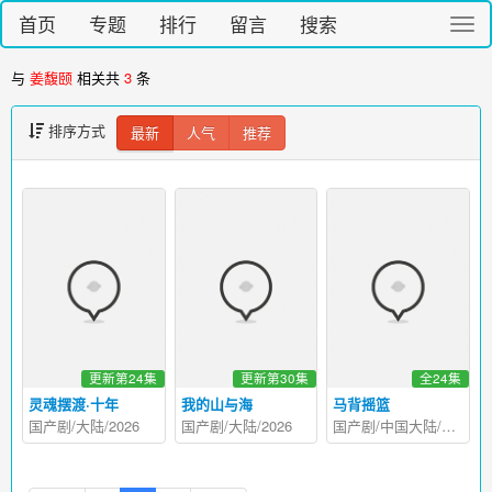
首页
专题
排行
留言
搜索
切
换
导
与
姜馥颐
相关共
3
条
航
排序方式
最新
人气
推荐
更新第24集
更新第30集
全24集
灵魂摆渡·十年
我的山与海
马背摇篮
国产剧/大陆/2026
国产剧/大陆/2026
国产剧/中国大陆/2026