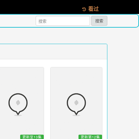
看过
搜索
更新至13集
更新第12集