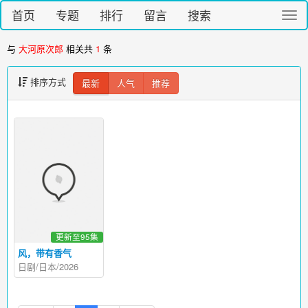
首页
专题
排行
留言
搜索
切
换
导
与
大河原次郎
相关共
1
条
航
排序方式
最新
人气
推荐
更新至95集
风，带有香气
日剧/日本/2026