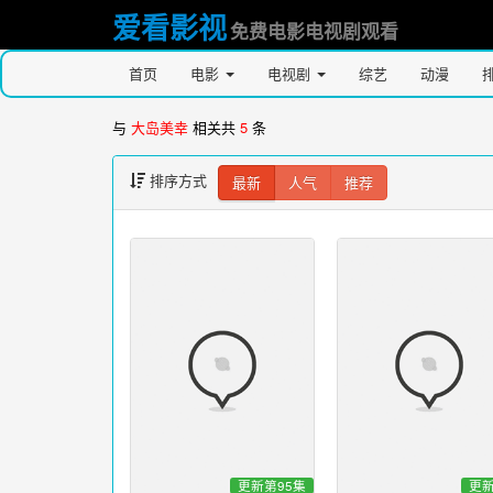
爱看影视
免费电影电视剧观看
首页
电影
电视剧
综艺
动漫
与
大岛美幸
相关共
5
条
排序方式
最新
人气
推荐
更新第95集
更新