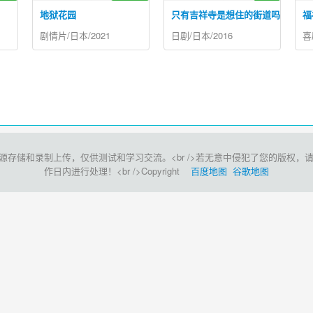
地狱花园
只有吉祥寺是想住的街道吗？
福
剧情片/日本/2021
日剧/日本/2016
喜
和录制上传，仅供测试和学习交流。<br />若无意中侵犯了您的版权，请点击此处<
作日内进行处理！<br />Copyright
百度地图
谷歌地图