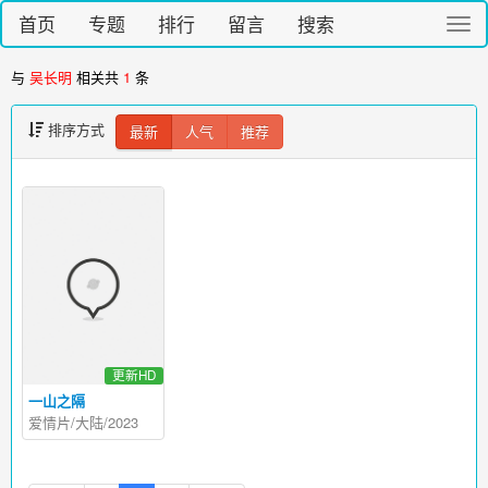
首页
专题
排行
留言
搜索
切
换
导
与
吴长明
相关共
1
条
航
排序方式
最新
人气
推荐
更新HD
一山之隔
爱情片/大陆/2023