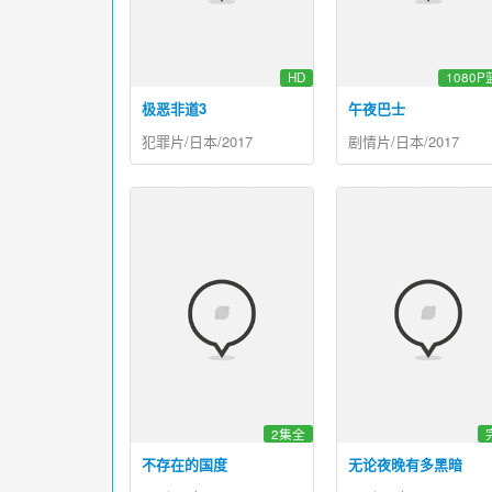
HD
1080
极恶非道3
午夜巴士
犯罪片/日本/2017
剧情片/日本/2017
2集全
不存在的国度
无论夜晚有多黑暗