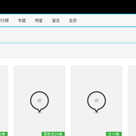
排行榜
专题
明星
留言
会员
3集
更新至20集
全10集