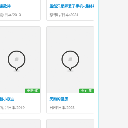
谢款待
虽然只是弄丢了手机~最终章~最后的黑客游戏
剧/日本/2013
恐怖片/日本/2024
更新HD
全10集
首小夜曲
天狗的厨房
情片/日本/2019
日剧/日本/2023