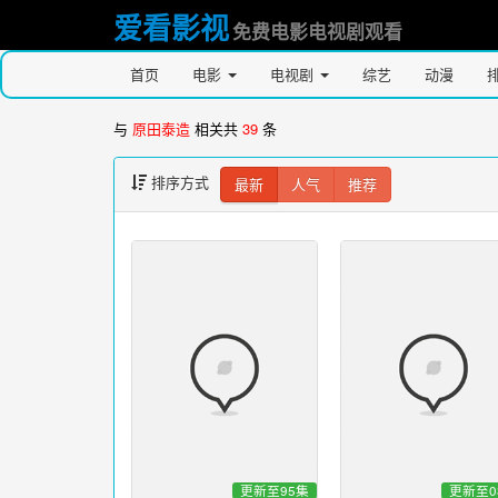
爱看影视
免费电影电视剧观看
首页
电影
电视剧
综艺
动漫
与
原田泰造
相关共
39
条
排序方式
最新
人气
推荐
更新至95集
更新至0