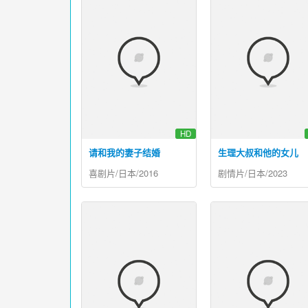
HD
请和我的妻子结婚
生理大叔和他的女儿
喜剧片/日本/2016
剧情片/日本/2023