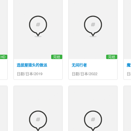
HD
完结
完结
选拔屋猎头的做派
无间行者
魔
日剧/日本/2019
日剧/日本/2022
日