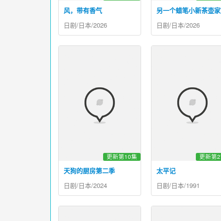
风，带有香气
另一个蜡笔小新茶壶家
日剧/日本/2026
日剧/日本/2026
更新第10集
更新第2
天狗的厨房第二季
太平记
日剧/日本/2024
日剧/日本/1991