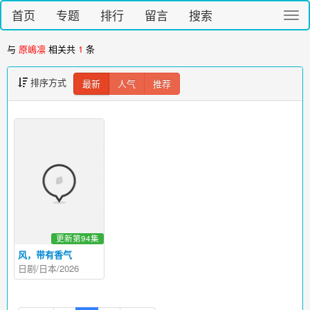
首页
专题
排行
留言
搜索
切
换
导
与
原嶋凛
相关共
1
条
航
排序方式
最新
人气
推荐
更新第94集
风，带有香气
日剧/日本/2026