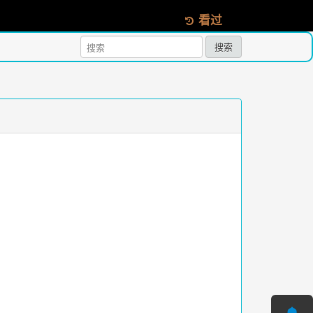
看过
搜索