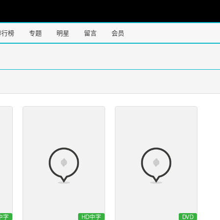
排行榜
专题
明星
留言
会员
中字
HD中字
DVD