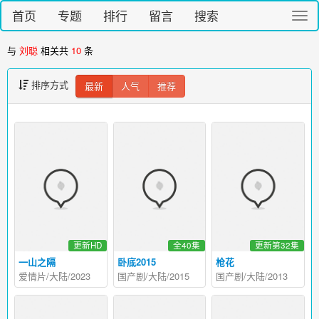
首页
专题
排行
留言
搜索
切
换
导
与
刘聪
相关共
10
条
航
排序方式
最新
人气
推荐
更新HD
全40集
更新第32集
一山之隔
卧底2015
枪花
爱情片/大陆/2023
国产剧/大陆/2015
国产剧/大陆/2013