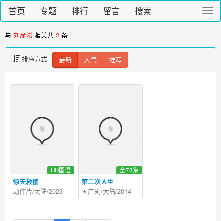
首页
专题
排行
留言
搜索
切
换
导
与
刘彦希
相关共
2
条
航
排序方式
最新
人气
推荐
HD国语
全73集
惊天救援
第二次人生
动作片/大陆/2023
国产剧/大陆/2014