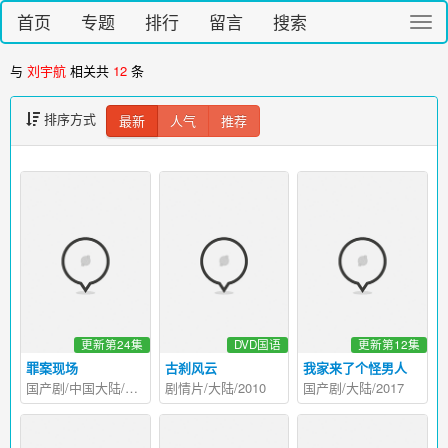
首页
专题
排行
留言
搜索
切
换
导
与
刘宇航
相关共
12
条
航
排序方式
最新
人气
推荐
更新第24集
DVD国语
更新第12集
罪案现场
古刹风云
我家来了个怪男人
国产剧/中国大陆/2026
剧情片/大陆/2010
国产剧/大陆/2017