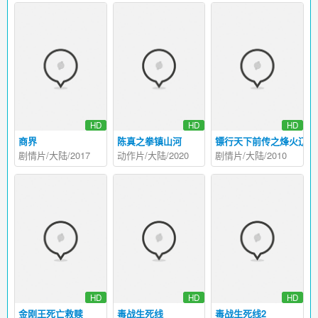
HD
HD
HD
商界
陈真之拳镇山河
镖行天下前传之烽火辽东
剧情片/大陆/2017
动作片/大陆/2020
剧情片/大陆/2010
HD
HD
HD
金刚王死亡救赎
毒战生死线
毒战生死线2