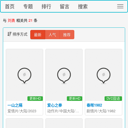
首页
专题
排行
留言
搜索
切
换
导
与
刘勇
相关共
21
条
航
排序方式
最新
人气
推荐
更新HD
更新HD
DVD国语
一山之隔
爱心之拳
春晖1982
爱情片/大陆/2023
动作片/中国大陆/2025
剧情片/大陆/1982