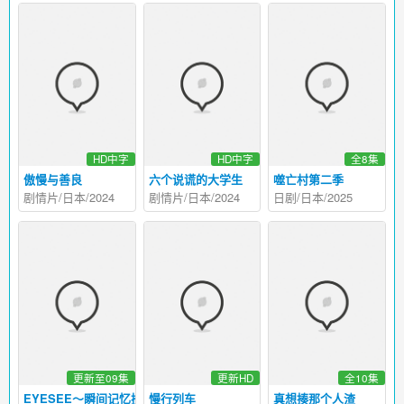
HD中字
HD中字
全8集
傲慢与善良
六个说谎的大学生
噬亡村第二季
剧情片/日本/2024
剧情片/日本/2024
日剧/日本/2025
更新至09集
更新HD
全10集
EYESEE～瞬间记忆搜查·柊班～
慢行列车
真想揍那个人渣