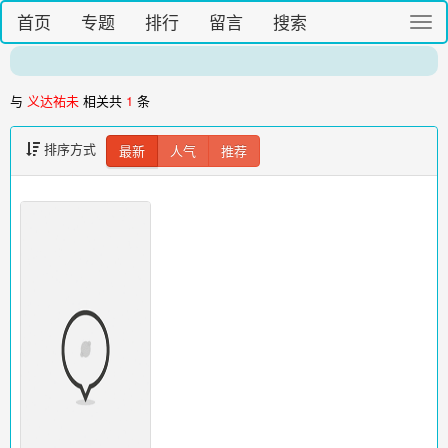
首页
专题
排行
留言
搜索
切
换
导
航
与
义达祐未
相关共
1
条
排序方式
最新
人气
推荐