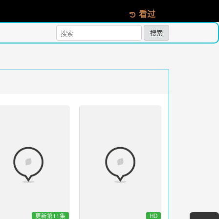
看过
搜索
更新第11集
HD