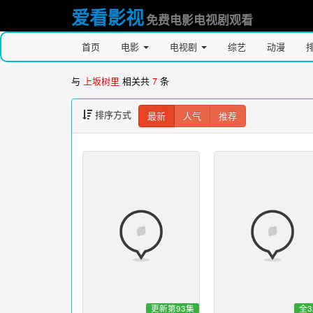
爱看影视
免费电影电视剧观看
首页
电影
电视剧
综艺
动漫
与
上坂树里
相关共
7
条
排序方式
最新
人气
推荐
更新第93集
全3