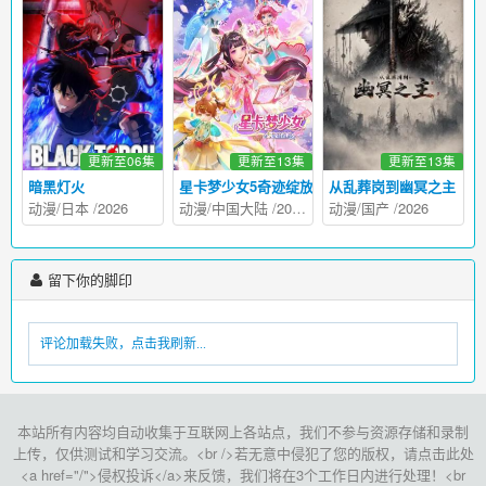
更新至06集
更新至13集
更新至13集
暗黑灯火
星卡梦少女5奇迹绽放
从乱葬岗到幽冥之主
动漫
/
日本
/
2026
动漫
/
中国大陆
/
2026
动漫
/
国产
/
2026
留下你的脚印
评论加载失败，点击我刷新...
本站所有内容均自动收集于互联网上各站点，我们不参与资源存储和录制
上传，仅供测试和学习交流。<br />若无意中侵犯了您的版权，请点击此处
<a href="/">侵权投诉</a>来反馈，我们将在3个工作日内进行处理！<br