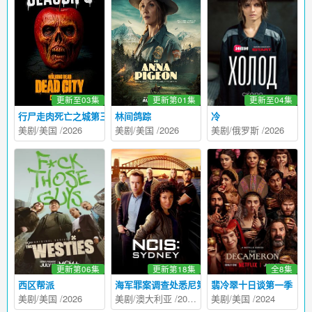
更新至03集
更新第01集
更新至04集
行尸走肉死亡之城第三季
林间鸽踪
冷
美剧
/
美国
/
2026
美剧
/
美国
/
2026
美剧
/
俄罗斯
/
2026
更新第06集
更新第18集
全8集
西区帮派
海军罪案调查处悉尼第三季
翡冷翠十日谈第一季
美剧
/
美国
/
2026
美剧
/
澳大利亚
/
2025
美剧
/
美国
/
2024