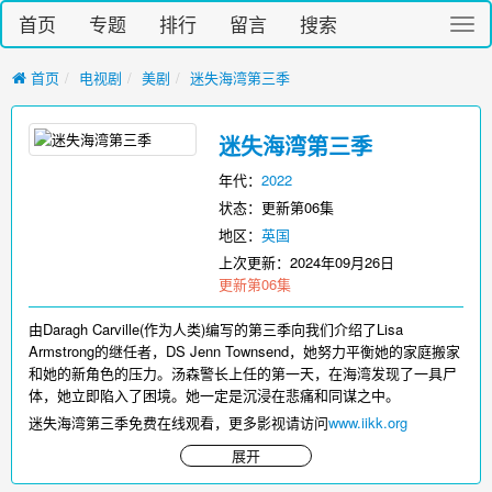
首页
专题
排行
留言
搜索
切
换
导
首页
电视剧
美剧
迷失海湾第三季
航
迷失海湾第三季
年代：
2022
状态：更新第06集
地区：
英国
上次更新：
2024年09月26日
更新第06集
由Daragh Carville(作为人类)编写的第三季向我们介绍了Lisa
Armstrong的继任者，DS Jenn Townsend，她努力平衡她的家庭搬家
和她的新角色的压力。汤森警长上任的第一天，在海湾发现了一具尸
体，她立即陷入了困境。她一定是沉浸在悲痛和同谋之中。
迷失海湾第三季免费在线观看，更多影视请访问
www.iikk.org
展开