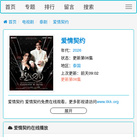
首页
专题
排行
留言
搜索
切
换
导
首页
电视剧
泰剧
爱情契约
航
爱情契约
年代：
2026
状态：更新第06集
地区：
泰国
上次更新：
前天09:02
更新第06集
爱情契约 爱情契约免费在线观看，更多影视请访问
www.iikk.org
展开
爱情契约在线播放