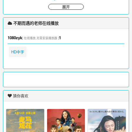
展开
不期而遇的老师在线播放
1080zyk
1
[ 在线播放,无需安装播放器 ]
HD中字
猜你喜欢