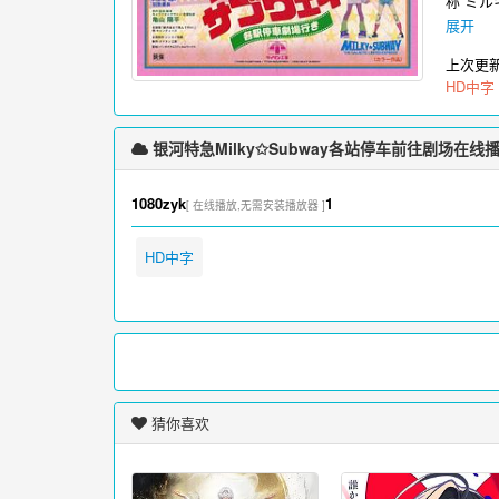
称”ミ
バーた
展开
影电视
上次更
HD中字
银河特急Milky✩Subway各站停车前往剧场在线
1080zyk
1
[ 在线播放,无需安装播放器 ]
HD中字
猜你喜欢