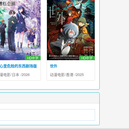
HD中字
HD中字
心里危险的东西剧场版
世外
漫电影
/
日本
/
2026
动漫电影
/
香港
/
2025