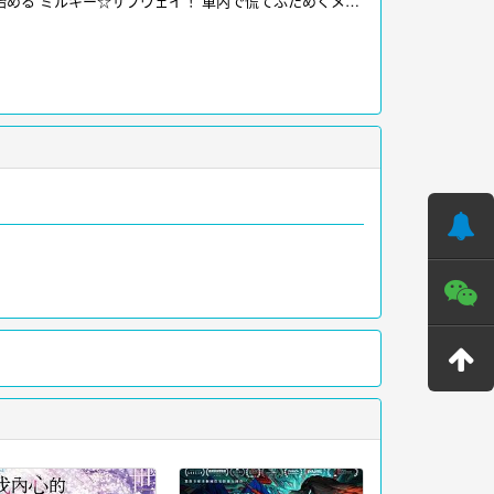
始める”ミルキー☆サブウェイ”！車内で慌てふためくメン
行は大事件に巻き込まれていくことに……！
爱看影视-电
多影视请访问
www.iikk.org