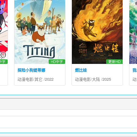
中字
HD中字
更新HD
探险小狗媞蒂娜
燃比娃
我
动漫电影
/
其它
/
2022
动漫电影
/
大陆
/
2025
动