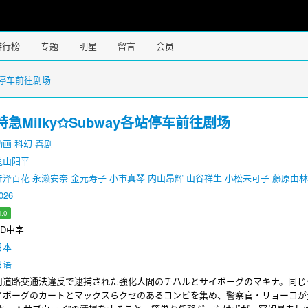
排行榜
专题
明星
留言
会员
各站停车前往剧场
急Milky✩Subway各站停车前往剧场
动画
科幻
喜剧
龟山阳平
寺泽百花
永濑安奈
金元寿子
小市真琴
内山昂辉
山谷祥生
小松未可子
藤原由林
026
1.0
D中字
日本
日语
路交通法違反で逮捕された強化人間のチハルとサイボーグのマキナ。同じ
イボーグのカートとマックスらクセのあるコンビを集め、警察官・リョーコが