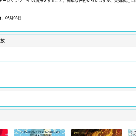
ルキー☆サブウェイ”の清掃をすること。簡単な任務だったはずが、突如暴走し
ち。リョーコも同僚のアサミとともに解決に向けてあれこれするが、やがて一
剧在线播放
为您提供银河特急Milky✩Subway各站停车前往剧场在线观看，更
新：
06月03日
播放