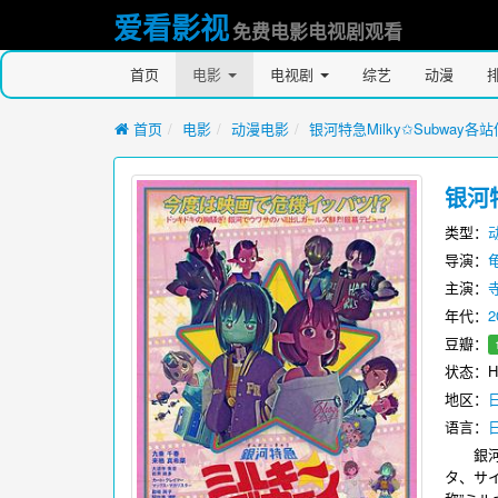
爱看影视
免费电影电视剧观看
首页
电影
电视剧
综艺
动漫
首页
电影
动漫电影
银河特急Milky✩Subway
银河特
类型：
导演：
主演：
年代：
2
豆瓣：
状态：H
地区：
语言：
銀河道
タ、サ