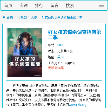
首页
专题
排行
留言
搜索
切
换
导
首页
电视剧
美剧
好女孩的谋杀调查指南第二季
航
好女孩的谋杀调查指南第
二季
年代：
2026
状态：更新第06集
地区：
英国
上次更新：
05月28日
更新第06集
解决了安蒂·贝尔的案件后，皮皮（艾玛·迈尔斯饰）决心修复后
果，并远离任何进一步的调查。但随着迈克斯·海斯汀斯（亨利·阿什
顿饰）的审判临近，康纳（祖德·摩根-科利饰）的哥哥杰米（艾登·戴
维斯饰）突然失踪，皮皮不得不争分夺秒地寻找他。 好女孩的谋杀调
查指南第二季免费在线观看，更多影视请访问
www.iikk.org