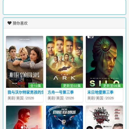
猜你喜欢
全10集
更新至02集
更新至06集
我与沃尔特家男孩的生活第三季
方舟一号第三季
末日地堡第三季
美剧
/
美国
/
2026
美剧
/
美国
/
2026
美剧
/
美国
/
2026