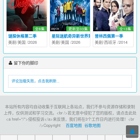
全8集
更新至03集
全13集
谜探休格第二季
星际迷航奇异新世界第四季
普林西佩第一季
美剧
/
美国
/
2026
美剧
/
美国
/
2026
美剧
/
西班牙
/
2014
留下你的脚印
评论加载失败，点击我刷新...
本站所有内容均自动收集于互联网上各站点，我们不参与资源存储和录制
上传，仅供测试和学习交流。<br />若无意中侵犯了您的版权，请点击此处
<a href="/">侵权投诉</a>来反馈，我们将在3个工作日内进行处理！<br
/>Copyright
百度地图
谷歌地图