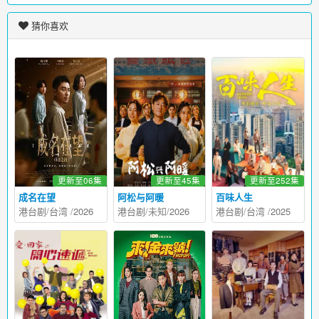
猜你喜欢
更新至06集
更新至45集
更新至252集
成名在望
阿松与阿暖
百味人生
港台剧
/
台湾
/
2026
港台剧
/未知/
2026
港台剧
/
台湾
/
2025