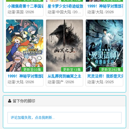
小猪佩奇第十二季国语
星卡梦少女5奇迹绽放
1999！神秘学对策部英
动漫
/
英国
/
2026
动漫
/
中国大陆
/
2026
动漫
/
大陆
/
2026
更新至03集
更新至13集
更新至282集
1999！神秘学对策部国语
从乱葬岗到幽冥之主
死灵法师！我即是天灾动
动漫
/
大陆
/
2026
动漫
/
国产
/
2026
动漫
/
大陆
/
2025
留下你的脚印
评论加载失败，点击我刷新...