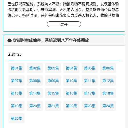
己也获鸿蒙道韵。系统坑人不断：猎捕活物不说明规则、发筑基体验
卡坑他变筑基期，引来血冥渊、天机老人追杀。赵英雄靠仙帝智慧忽
悠弟子、拖延时间，待神兽归来恢复实力反杀天机老人，收编鸿蒙仙
府、天剑圣地，将青云宗打造成青云仙门。随着鸿蒙道韵增多，他发
展开
现重生、系统迟到、宗门衰败，皆源于八万年天道棋局，博弈才刚开
启。 穿越时空成仙帝，系统迟到八万年免费在线观看，更多影视请访
问
www.iikk.org
穿越时空成仙帝，系统迟到八万年在线播放
无尽
25
[ ]
第01集
第02集
第03集
第04集
第05集
第06集
第07集
第08集
第09集
第10集
第11集
第12集
第13集
第14集
第15集
第16集
第17集
第18集
第19集
第20集
第21集
第22集
第23集
第24集
第25集