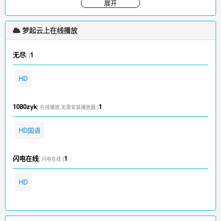
展开
梦起云上在线播放
无尽
1
[ ]
HD
1080zyk
1
[ 在线播放,无需安装播放器 ]
HD国语
闪电在线
1
[ 闪电在线 ]
HD