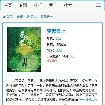
首页
专题
排行
留言
搜索
切
换
导
首页
电影
剧情片
梦起云上
航
梦起云上
年代：
2024
状态：HD国语
地区：
大陆
上次更新：
04月15日
HD国语
八百里关中平原，一起商贩和果农的收购冲突事件，促使两个在
外打拼的年轻人走在了一起，是素未蒙面的陌生人也是创业合作的欢
喜冤家。在互联网电商直播的浪潮下，他们和心怀希望的村民们擦出
了神奇的火花，一起开启了一段疯狂的尝试与冒险，踏上了共同致富
的曼妙旅程。 梦起云上免费在线观看，更多影视请访问
www.iikk.org