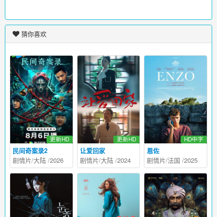
猜你喜欢
更新HD
更新HD
HD中字
民间奇案录2
让爱回家
恩佐
剧情片
/
大陆
/
2026
剧情片
/
大陆
/
2024
剧情片
/
法国
/
2025