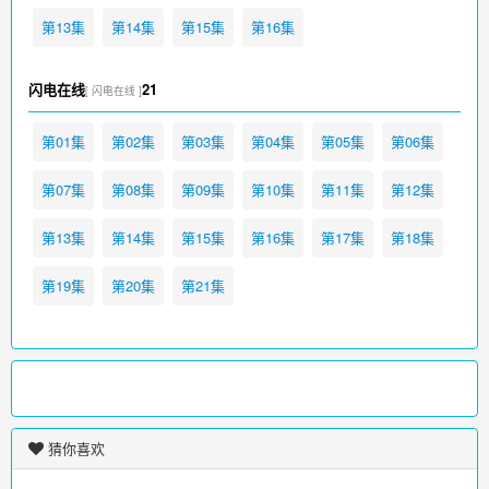
第13集
第14集
第15集
第16集
闪电在线
21
[ 闪电在线 ]
第01集
第02集
第03集
第04集
第05集
第06集
第07集
第08集
第09集
第10集
第11集
第12集
第13集
第14集
第15集
第16集
第17集
第18集
第19集
第20集
第21集
猜你喜欢