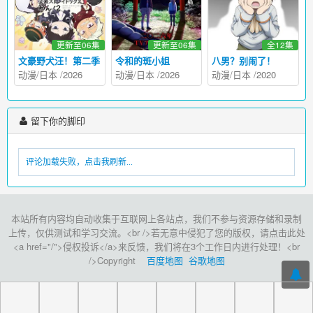
更新至06集
更新至06集
全12集
文豪野犬汪！第二季
令和的斑小姐
八男？别闹了！
动漫
/
日本
/
2026
动漫
/
日本
/
2026
动漫
/
日本
/
2020
留下你的脚印
评论加载失败，点击我刷新...
本站所有内容均自动收集于互联网上各站点，我们不参与资源存储和录制
上传，仅供测试和学习交流。<br />若无意中侵犯了您的版权，请点击此处
<a href="/">侵权投诉</a>来反馈，我们将在3个工作日内进行处理！<br
/>Copyright
百度地图
谷歌地图