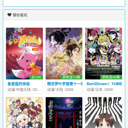
猜你喜欢
全104
更新至10集
更新至08集
星星狐的体验
精灵梦叶罗丽第十一季（下）
BanGDream！YUME∞M
动漫
/
中国大陆
/
2012
动漫
/
大陆
/
2026
动漫
/
日本
/
2026