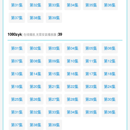
第31集
第32集
第33集
第34集
第35集
第36集
第37集
第38集
第39集
1080zyk
39
[ 在线播放,无需安装播放器 ]
第01集
第02集
第03集
第04集
第05集
第06集
第07集
第08集
第09集
第10集
第11集
第12集
第13集
第14集
第15集
第16集
第17集
第18集
第19集
第20集
第21集
第22集
第23集
第24集
第25集
第26集
第27集
第28集
第29集
第30集
第31集
第32集
第33集
第34集
第35集
第36集
第37集
第38集
第39集