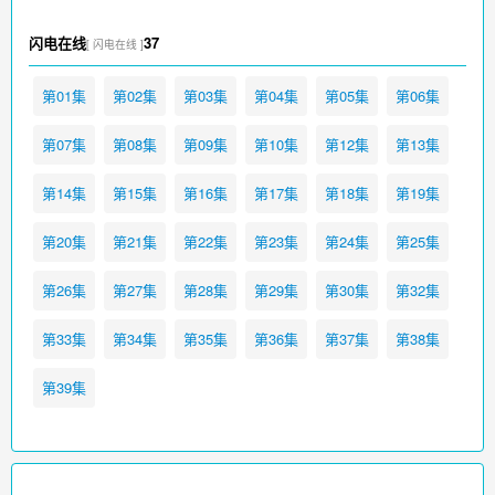
闪电在线
37
[ 闪电在线 ]
第01集
第02集
第03集
第04集
第05集
第06集
第07集
第08集
第09集
第10集
第12集
第13集
第14集
第15集
第16集
第17集
第18集
第19集
第20集
第21集
第22集
第23集
第24集
第25集
第26集
第27集
第28集
第29集
第30集
第32集
第33集
第34集
第35集
第36集
第37集
第38集
第39集