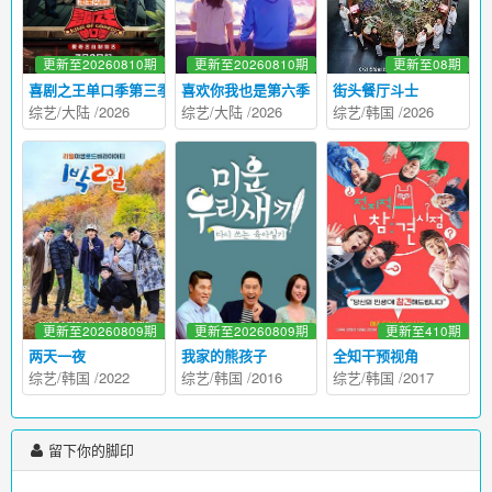
更新至20260810期
更新至20260810期
更新至08期
喜剧之王单口季第三季
喜欢你我也是第六季
街头餐厅斗士
综艺
/
大陆
/
2026
综艺
/
大陆
/
2026
综艺
/
韩国
/
2026
更新至20260809期
更新至20260809期
更新至410期
两天一夜
我家的熊孩子
全知干预视角
综艺
/
韩国
/
2022
综艺
/
韩国
/
2016
综艺
/
韩国
/
2017
留下你的脚印