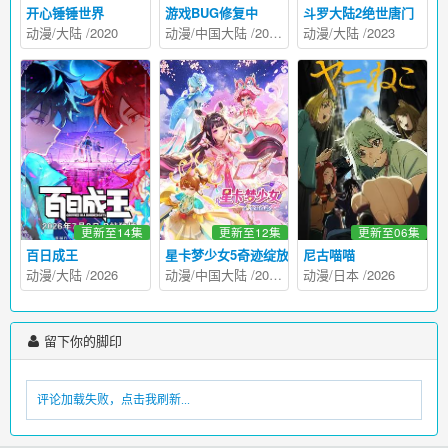
开心锤锤世界
游戏BUG修复中
斗罗大陆2绝世唐门
动漫
/
大陆
/
2020
动漫
/
中国大陆
/
2026
动漫
/
大陆
/
2023
更新至14集
更新至12集
更新至06集
百日成王
星卡梦少女5奇迹绽放
尼古喵喵
动漫
/
大陆
/
2026
动漫
/
中国大陆
/
2026
动漫
/
日本
/
2026
留下你的脚印
评论加载失败，点击我刷新...