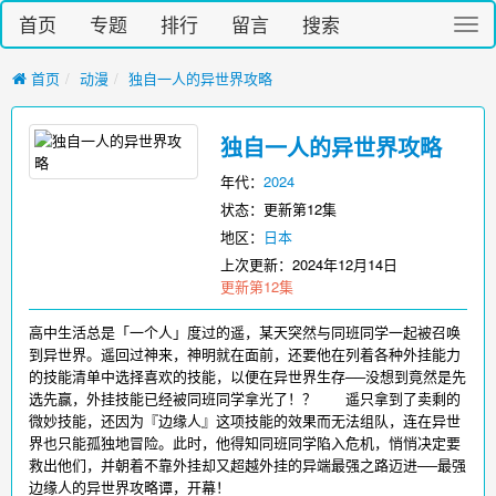
首页
专题
排行
留言
搜索
切
换
导
首页
动漫
独自一人的异世界攻略
航
独自一人的异世界攻略
年代：
2024
状态：更新第12集
地区：
日本
上次更新：
2024年12月14日
更新第12集
高中生活总是「一个人」度过的遥，某天突然与同班同学一起被召唤
到异世界。遥回过神来，神明就在面前，还要他在列着各种外挂能力
的技能清单中选择喜欢的技能，以便在异世界生存──没想到竟然是先
选先赢，外挂技能已经被同班同学拿光了！？ 遥只拿到了卖剩的
微妙技能，还因为『边缘人』这项技能的效果而无法组队，连在异世
界也只能孤独地冒险。此时，他得知同班同学陷入危机，悄悄决定要
救出他们，并朝着不靠外挂却又超越外挂的异端最强之路迈进──最强
边缘人的异世界攻略谭，开幕！