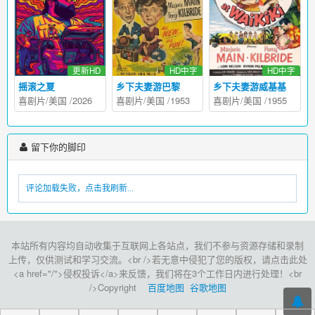
更新HD
HD中字
HD中字
摇滚之夏
乡下夫妻游巴黎
乡下夫妻游威基基
喜剧片
/
美国
/
2026
喜剧片
/
美国
/
1953
喜剧片
/
美国
/
1955
留下你的脚印
评论加载失败，点击我刷新...
本站所有内容均自动收集于互联网上各站点，我们不参与资源存储和录制
上传，仅供测试和学习交流。<br />若无意中侵犯了您的版权，请点击此处
<a href="/">侵权投诉</a>来反馈，我们将在3个工作日内进行处理！<br
/>Copyright
百度地图
谷歌地图