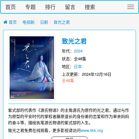
首页
专题
排行
留言
搜索
切
换
导
首页
电视剧
日剧
致光之君
航
致光之君
年代：
2024
状态：全48集
地区：
日本
上次更新：
2024年12月16日
全48集
紫式部的代表作《源氏物语》的主角源氏为原作的光之君，通过与作
为原型的平安时代的掌权者藤原道长的身份差的恋爱和作为单亲妈妈
的奋斗等，描绘执笔源氏物语的紫式部的人生。
致光之君免费在线观看，更多影视请访问
www.iikk.org