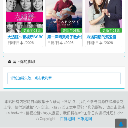
更新至03集
更新至05集
更新至05集
大追踪〜警视厅SSBC强行犯系〜第二季
第一声啼哭母子救命急救班
冷淡同期的溺爱癖
日剧
/
日本
/
2026
日剧
/
日本
/
2026
日剧
/
日本
/
2026
留下你的脚印
评论加载失败，点击我刷新...
本站所有内容均自动收集于互联网上各站点，我们不参与资源存储和录制
上传，仅供测试和学习交流。<br />若无意中侵犯了您的版权，请点击此处
<a href="/">侵权投诉</a>来反馈，我们将在3个工作日内进行处理！<br
/>Copyright
百度地图
谷歌地图