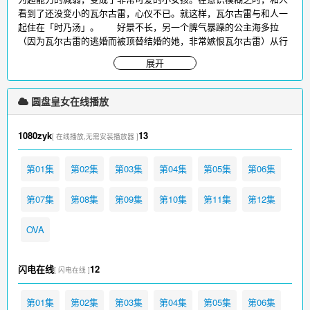
看到了还没变小的瓦尔古雷，心仪不已。就这样，瓦尔古雷与和人一
起住在「时乃汤」。 好景不长，另一个脾气暴躁的公主海多拉
（因为瓦尔古雷的逃婚而被顶替结婚的她，非常嫉恨瓦尔古雷）从行
星跑出来寻找瓦尔古雷，也来到了地球。同样，她降落地球时也把秋
展开
菜的七弧神社给撞烂了。（也难怪，秋菜后来那么对付她）终于，她
发现了瓦尔古雷的行踪，但这时，和人带着瓦尔古雷逃跑了……
可是最后，他们还是被海多拉找到了。两人被海多拉发出的冲击波击
圆盘皇女在线播放
中，倒在地上。关键时刻，和人吻了瓦尔古雷……...
圆盘皇女免费在线观看，更多影视请访问
www.iikk.org
1080zyk
13
[ 在线播放,无需安装播放器 ]
第01集
第02集
第03集
第04集
第05集
第06集
第07集
第08集
第09集
第10集
第11集
第12集
OVA
闪电在线
12
[ 闪电在线 ]
第01集
第02集
第03集
第04集
第05集
第06集