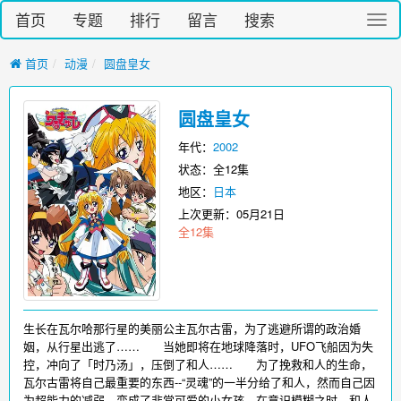
首页
专题
排行
留言
搜索
切
换
导
首页
动漫
圆盘皇女
航
圆盘皇女
年代：
2002
状态：全12集
地区：
日本
上次更新：
05月21日
全12集
生长在瓦尔哈那行星的美丽公主瓦尔古雷，为了逃避所谓的政治婚
姻，从行星出逃了…… 当她即将在地球降落时，UFO飞船因为失
控，冲向了「时乃汤」，压倒了和人…… 为了挽救和人的生命，
瓦尔古雷将自己最重要的东西--“灵魂”的一半分给了和人，然而自己因
为超能力的减弱，变成了非常可爱的小女孩。在意识模糊之时，和人