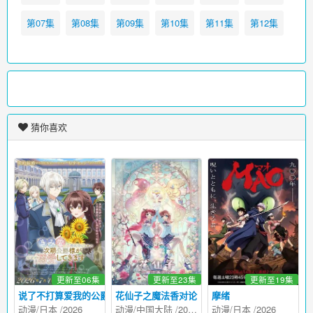
第07集
第08集
第09集
第10集
第11集
第12集
猜你喜欢
更新至06集
更新至23集
更新至19集
说了不打算爱我的公爵继承人，不知为何对我宠爱有加
花仙子之魔法香对论
摩绪
动漫
/
日本
/
2026
动漫
/
中国大陆
/
2026
动漫
/
日本
/
2026