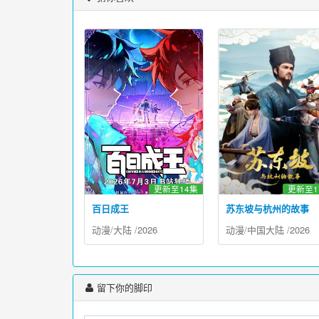
更新至14集
更新至1
百日成王
苏东坡与杭州的故事
动漫
/
大陆
/
2026
动漫
/
中国大陆
/
2026
留下你的脚印