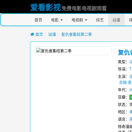
爱看影视
免费电影电视剧观看
首页
电影
电视剧
综艺
动漫
首页
动漫
复仇者集结第二季
复仇
类型：
导演：
T
主演：
吉姆·
年代：
2
豆瓣：
状态：
地区：
语言：
惊奇漫画