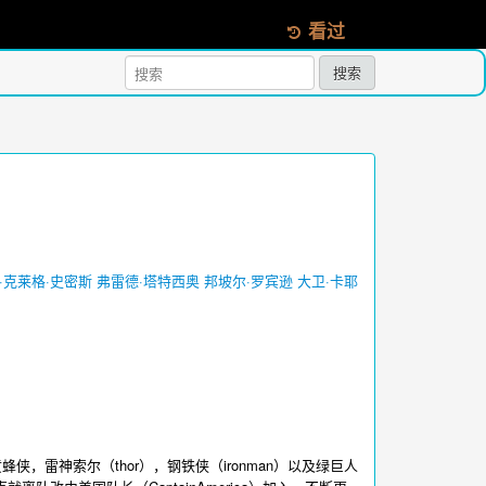
看过
搜索
·克莱格·史密斯
弗雷德·塔特西奥
邦坡尔·罗宾逊
大卫·卡耶
，雷神索尔（thor），钢铁侠（ironman）以及绿巨人