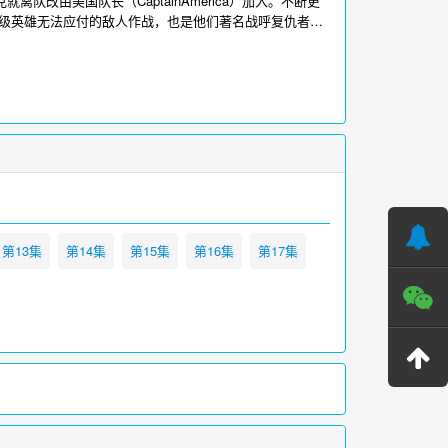
队改由美国队长（CaptainAmerica）加入。不断更
级英雄无法应付的敌人作战，也是他们著名战呼复仇者集
，其中主角有钢铁侠，雷神，浩克，美国队长，鹰眼
Dr。Doom），杀人脑（M。O。D。O。K），海煞
播放
为您提供复仇者集结第二季在线观看，更多影视请访问
第13集
第14集
第15集
第16集
第17集