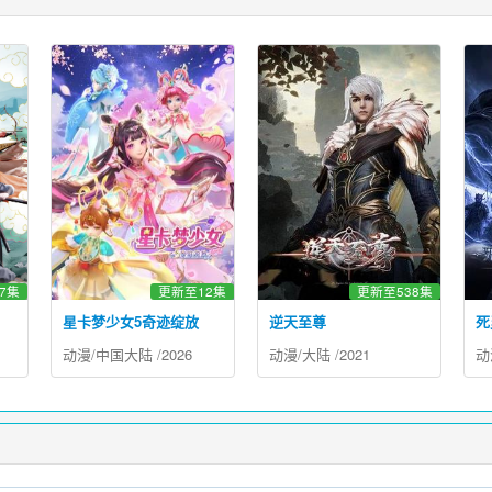
7集
更新至12集
更新至538集
星卡梦少女5奇迹绽放
逆天至尊
死
动漫
/
中国大陆
/
2026
动漫
/
大陆
/
2021
动