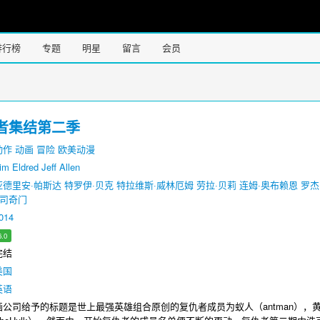
排行榜
专题
明星
留言
会员
者集结第二季
动作
动画
冒险
欧美动漫
im
Eldred
Jeff
Allen
亚德里安·帕斯达
特罗伊·贝克
特拉维斯·威林厄姆
劳拉·贝莉
连姆·奥布赖恩
罗杰
麦司奇门
014
6.0
完结
美国
英语
公司给予的标题是世上最强英雄组合原创的复仇者成员为蚁人（antman），黄蜂侠