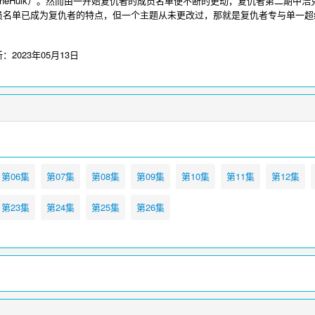
heHulk）。然而由一开始复仇者的成员名单便不断的更动，复仇者第二期中浩克就离
员名单已成为复仇者的特点，但一个主题从未更改过，那就是复仇者专与单一超
由来。复仇者集结不是电影复仇者联盟之后的续集，两者根本不是一个世界观的
keye），黑寡妇（BlackWidow）。反派有红骷髅（redskull），毁灭博士（
新：
2023年05月13日
ma），德库拉（dracula），亥伯龙（hyperion）等。
爱看影视-电影电视剧在线
.org
第06集
第07集
第08集
第09集
第10集
第11集
第12集
第23集
第24集
第25集
第26集