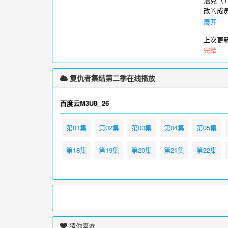
浩克（T
改的成
合！的
展开
（Haw
上次更
（Attu
完结
www.iikk
复仇者集结第二季在线播放
百度云M3U8
26
[ ]
第01集
第02集
第03集
第04集
第05集
第18集
第19集
第20集
第21集
第22集
猜你喜欢