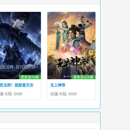
更新至06集
更新至629集
灵法师！我即是天灾
无上神帝
漫
/
大陆
/
2026
动漫
/
大陆
/
2020