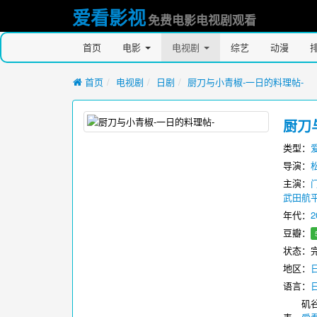
爱看影视
免费电影电视剧观看
首页
电影
电视剧
综艺
动漫
首页
电视剧
日剧
厨刀与小青椒-一日的料理帖-
厨刀
类型：
导演：
主演：
武田航
年代：
2
豆瓣：
状态：
地区：
语言：
矶谷友