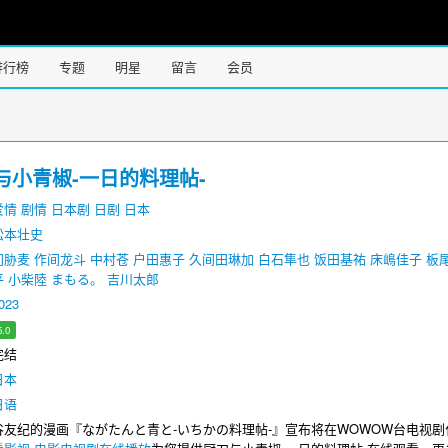
排行榜
专题
明星
留言
会员
与小青椒-一日的料理帖-
爱情
剧情
日本剧
日剧
日本
松本壮史
门胁麦
作间龙斗
中村苍
户田惠子
久间田琳加
白石隼也
饭田基祐
床嶋佳子
板
平
小柴陸
まもる。
吉川太郎
023
5.0
完结
日本
日语
纪的漫画『ながたんと青と-いちかの料理帖-』宣布将在WOWOW台电视剧化