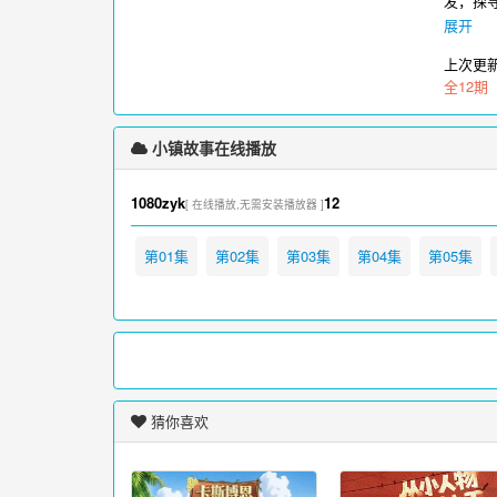
发，探
寻“宝
展开
镇故事
上次更
全12期
小镇故事在线播放
1080zyk
12
[ 在线播放,无需安装播放器 ]
第01集
第02集
第03集
第04集
第05集
猜你喜欢