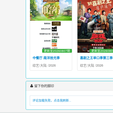
更新至20260807期
更新至202608
中餐厅·南洋拾光季
喜剧之王单口季第三季
综艺
/
大陆
/
2026
综艺
/
大陆
/
2026
留下你的脚印
评论加载失败，点击我刷新...