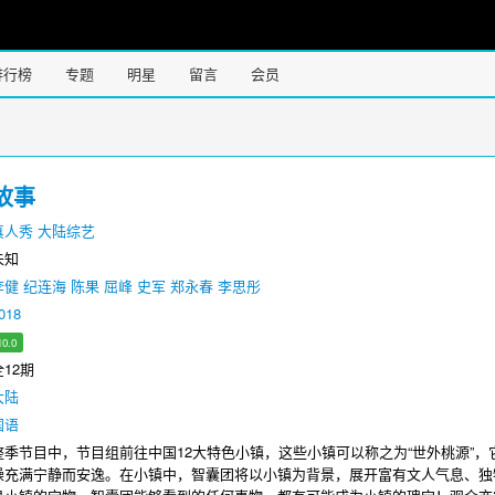
排行榜
专题
明星
留言
会员
故事
真人秀
大陆综艺
未知
李健
纪连海
陈果
屈峰
史军
郑永春
李思彤
018
10.0
12期
大陆
国语
节目中，节目组前往中国12大特色小镇，这些小镇可以称之为“世外桃源”，
躁充满宁静而安逸。在小镇中，智囊团将以小镇为背景，展开富有文人气息、独