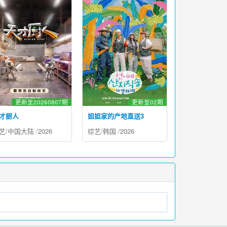
更新至20260807期
更新至02期
才厨人
姐姐家的产地直送3
艺
/
中国大陆
/
2026
综艺
/
韩国
/
2026