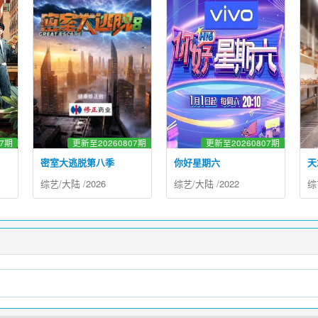
07期
更新至20260807期
更新至20260807期
密室大逃脱第八季
你好星期六
天
综艺
/
大陆
/
2026
综艺
/
大陆
/
2022
综