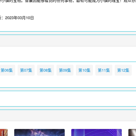
寻小镇的宝物。智囊团能够看到的任何事物，都有可能成为小镇的瑰宝！观众亦
”鉴“宝”，小镇之宝可能是事，可能是物，甚或是一片心，它是每个人心之想往、
在线观看，更多影视请访问
www.iikk.org
新：
2023年03月10日
第06集
第07集
第08集
第09集
第10集
第11集
第12集