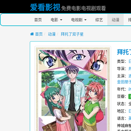
爱看影视
免费电影电视剧观看
首页
电影
电视剧
综艺
动漫
首页
动漫
拜托了双子星
拜托
类型：
导演：
主演：
金田朋
年代：
2
豆瓣：
状态：全
地区：
语言：
神城麻