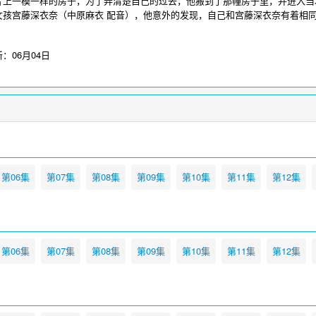
片上一模一样的房子，为了弄清楚自己的过去，他搬到了那幢房子里，并进入
女孩宫藤深衣奈（中原麻衣 配音），他意外的发现，自己和宫藤深衣奈有着相
自己家的门口，并拿出了和麻郁一模一样的照片，声称自己饰麻郁的双胞胎妹妹
两人之间的关系逐渐亲密起来。
爱看影视-电影电视剧在线播放
为您提供拜托了
新：
06月04日
第06集
第07集
第08集
第09集
第10集
第11集
第12集
第06集
第07集
第08集
第09集
第10集
第11集
第12集