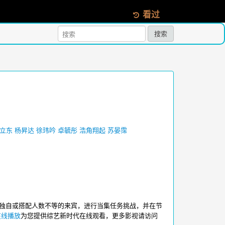
看过
搜索
立东
杨昇达
徐玮吟
卓毓彤
浩角翔起
苏晏霈
独自或搭配人数不等的来宾，进行当集任务挑战，并在节
在线播放
为您提供综艺新时代在线观看，更多影视请访问