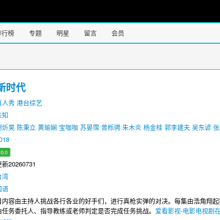
排行榜
专题
明星
留言
会员
新时代
真人秀
港台综艺
未知
谢炘昊
陈秉立
黄瑜娴
宝咖咖
苏晏霈
曾栎骋
朱木炎
杨金桂
郭李建夫
吴东谚
张
018
10.0
20260731
台湾
国语
容由主持人挑战各行各业的好手们，进行真枪实弹的对决。每集由浩角翔起
由任务委托人、指导教练或老师判定是否完成任务挑战。
爱看影视-电影电视剧