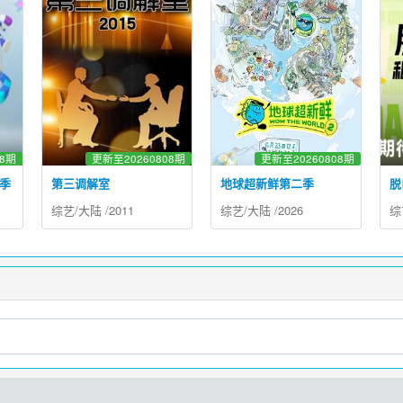
08期
更新至20260808期
更新至20260808期
季
第三调解室
地球超新鲜第二季
脱
综艺
/
大陆
/
2011
综艺
/
大陆
/
2026
综