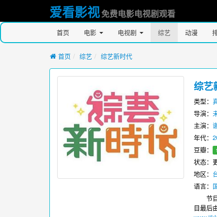
爱看影视
免费电影电视剧观看
首页
电影
电视剧
综艺
动漫
首页
综艺
综艺新时代
综艺
类型：
导演：
主演：
年代：
2
豆瓣：
状态：更新
地区：
语言：
节目内
目最后