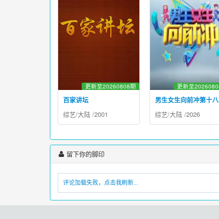
更新至20260808期
更新至202608
百家讲坛
男生女生向前冲第十八
综艺
/
大陆
/
2001
综艺
/
大陆
/
2026
留下你的脚印
评论加载失败，点击我刷新...