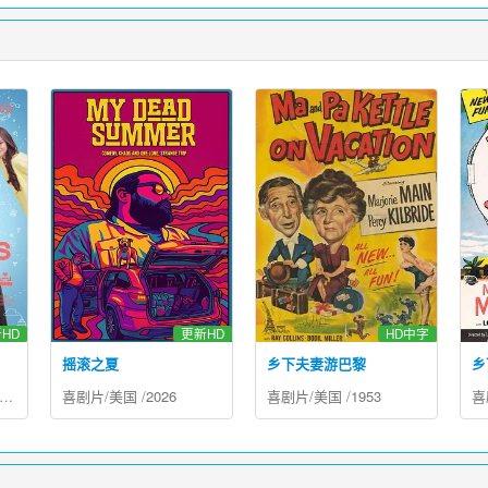
HD
更新HD
HD中字
摇滚之夏
乡下夫妻游巴黎
乡
喜剧片
/
美国
/
2026
喜剧片
/
美国
/
1953
喜