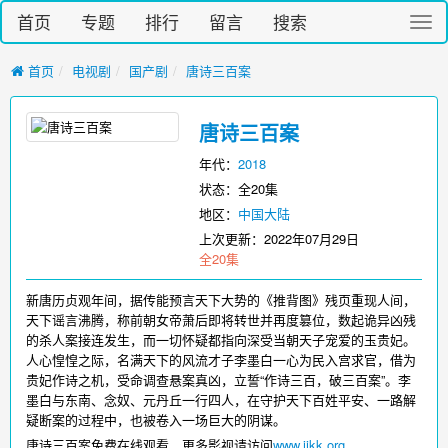
首页
专题
排行
留言
搜索
切
换
导
首页
电视剧
国产剧
唐诗三百案
航
唐诗三百案
年代：
2018
状态：全20集
地区：
中国大陆
上次更新：
2022年07月29日
全20集
新唐历贞观年间，据传能预言天下大势的《推背图》残页重现人间，
天下谣言沸腾，称前朝女帝萧后即将转世并再度篡位，数起诡异凶残
的杀人案接连发生，而一切怀疑都指向深受当朝天子宠爱的玉贵妃。
人心惶惶之际，名满天下的风流才子李墨白一心为民入宫求官，借为
贵妃作诗之机，受命调查悬案真凶，立誓“作诗三百，破三百案”。李
墨白与东南、念奴、元丹丘一行四人，在守护天下百姓平安、一路解
疑断案的过程中，也被卷入一场巨大的阴谋。
唐诗三百案免费在线观看，更多影视请访问
www.iikk.org