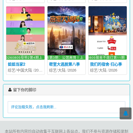
新20260805母带2第4期上
更新20260805第3期：公馆离情Ⅰ上
更新20260805宿舍不熄灯第11期
姐姐当家2
密室大逃脱第八季
我们的宿舍·归心季
综艺
/
中国大陆
/
2026
综艺
/
大陆
/
2026
综艺
/
大陆
/
2026
留下你的脚印
评论加载失败，点击我刷新...
本站所有内容均自动收集于互联网上各站点，我们不参与资源存储和录制