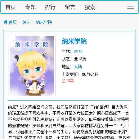
首页
专题
排行
留言
搜索
切
换
导
首页
综艺
纳米学院
航
纳米学院
年代：
2018
状态：全13集
地区：
大陆
上次更新：
06月04日
全13集
纳尼？进入四维空间之前，我们居然被打回了“二维”世界？苦大仇深
的瑞居然成了喜欢抱抱，不喜欢打架的考拉正太？糖心居然成了一言
不合就开枪乱射的鸡腿妹？还可以看到活的、似乎保守着惊天大秘密
的赫雅妈妈？罗阻和罗夏居然是……大家都仿佛活在另外一个平行世
界，过着和正片完全不一样的生活，却仍然要对抗加斯的邪恶计划？
是日常？还是正片？这是一个问题！ 纳米学院免费在线观看，更多影